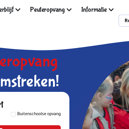
rblijf
Peuteropvang
Informatie
R
deropvang
mstreken!
rt
Buitenschoolse opvang