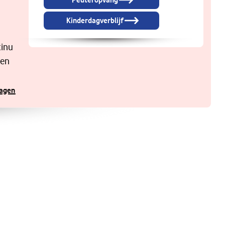
Peuteropvang
Kinderdagverblijf
tinu
 en
ragen