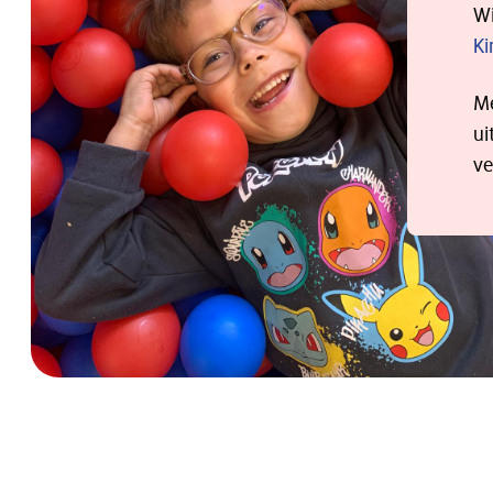
Wi
Ki
Me
ui
ve