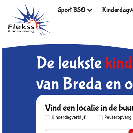
Sport BSO
Kinderdagve
De leukste
kin
van Breda en o
Vind een locatie in de buu
Kinderdagverblijf
Peuteropvang