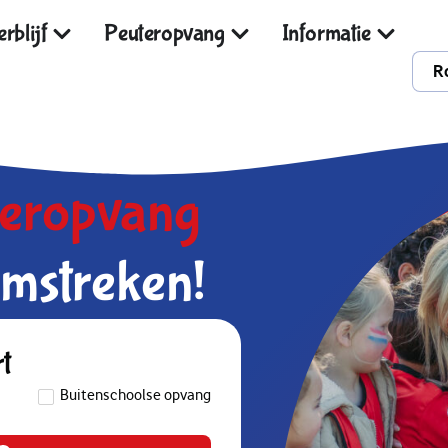
rblijf
Peuteropvang
Informatie
R
deropvang
mstreken!
rt
Buitenschoolse opvang