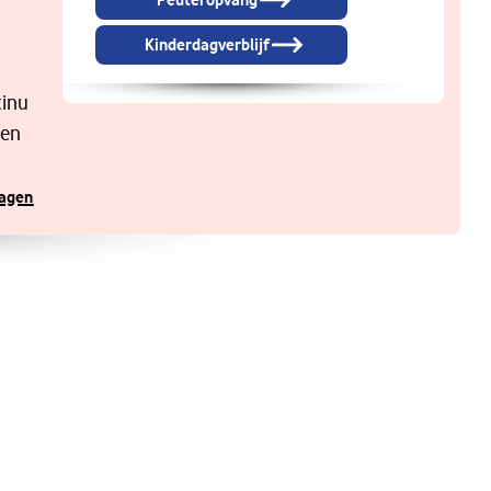
Peuteropvang
Kinderdagverblijf
tinu
 en
ragen