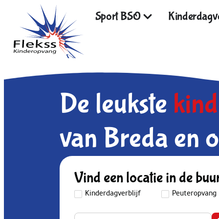
Sport BSO
Kinderdagve
De leukste
kin
van Breda en o
Vind een locatie in de buu
Kinderdagverblijf
Peuteropvang