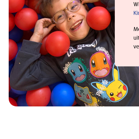
Wi
Ki
Me
ui
ve