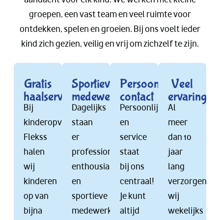
groepen, een vast team en veel ruimte voor
ontdekken, spelen en groeien. Bij ons voelt ieder
kind zich gezien, veilig en vrij om zichzelf te zijn.
Gratis
Sportieve
Persoonlijk
Veel
haalservice
medewerkers
contact
ervaring
Bij
Dagelijks
Persoonlijkheid
Al
kinderopvang
staan
en
meer
Flekss
er
service
dan 10
halen
professionele,
staat
jaar
wij
enthousiaste
bij ons
lang
kinderen
en
centraal!
verzorgen
op van
sportieve
Je kunt
wij
bijna
medewerkers
altijd
wekelijks