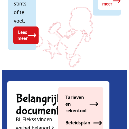
stints
meer
of te
voet.
Lees
meer
Belangrijke
Tarieven
en
documenten
rekentool
Bij Flekss vinden
Beleidsplan
we het belangrijk