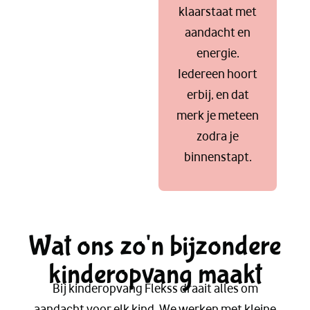
klaarstaat met
aandacht en
energie.
Iedereen hoort
erbij, en dat
merk je meteen
zodra je
binnenstapt.
Wat ons zo'n bijzondere
kinderopvang maakt
Bij kinderopvang Flekss draait alles om
aandacht voor elk kind. We werken met kleine