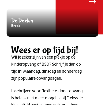
De Doelen
Breda
B
Wees er op tijd bij!
Wil je zeker zijn van een plekje op de
kinderopvang of BSO? Schrijf je dan op
tijd in! Maandag, dinsdag en donderdag
zijn populaire opvangdagen.
Inschrijven voor flexibele kinderopvang
is helaas niet meer mogelijk bij Flekss. Je
kiest altijd vaste dagen en kunt alleen