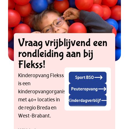
Vraag vrijblijvend een
rondleiding aan bij
Flekss!
Kinderopvang Flekss
Sport BSO
is een
Peuteropvang
kinderopvangorganisatie
met 40+ locaties in
Kinderdagverblijf
de regio Breda en
West-Brabant.