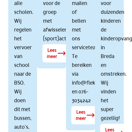
alle
voor de
mailen
voor
scholen.
groep
of
duizenden
Wij
met
bellen
kinderen
regelen
afwisselende
met
de
het
(sport)activiteiten.
ons
kinderopvan
vervoer
serviceteam.
in
Lees
van
Te
Breda
meer
school
bereiken
en
naar de
via
omstreken.
BSO.
info@flekss.nl
Wij
Wij
en 076-
vinden
doen
3034242
het
dit met
super
Lees
bussen,
gezellig!
meer
auto’s,
Lees