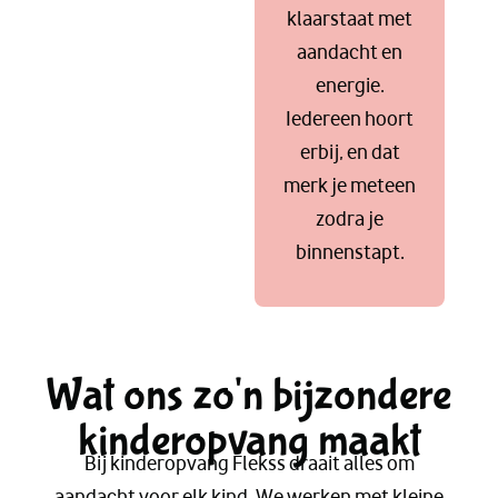
klaarstaat met
aandacht en
energie.
Iedereen hoort
erbij, en dat
merk je meteen
zodra je
binnenstapt.
Wat ons zo'n bijzondere
kinderopvang maakt
Bij kinderopvang Flekss draait alles om
aandacht voor elk kind. We werken met kleine