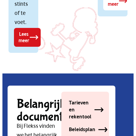
stints
meer
of te
voet.
Lees
meer
Belangrijke
Tarieven
en
documenten
rekentool
Bij Flekss vinden
Beleidsplan
we het belangrijk