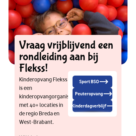
Vraag vrijblijvend een
rondleiding aan bij
Flekss!
Kinderopvang Flekss
Sport BSO
is een
Peuteropvang
kinderopvangorganisatie
met 40+ locaties in
Kinderdagverblijf
de regio Breda en
West-Brabant.