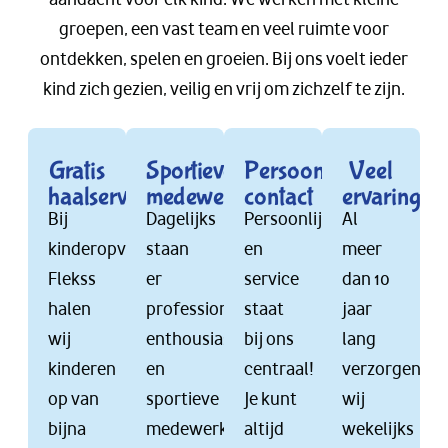
groepen, een vast team en veel ruimte voor
ontdekken, spelen en groeien. Bij ons voelt ieder
kind zich gezien, veilig en vrij om zichzelf te zijn.
Gratis
Sportieve
Persoonlijk
Veel
haalservice
medewerkers
contact
ervaring
Bij
Dagelijks
Persoonlijkheid
Al
kinderopvang
staan
en
meer
Flekss
er
service
dan 10
halen
professionele,
staat
jaar
wij
enthousiaste
bij ons
lang
kinderen
en
centraal!
verzorgen
op van
sportieve
Je kunt
wij
bijna
medewerkers
altijd
wekelijks