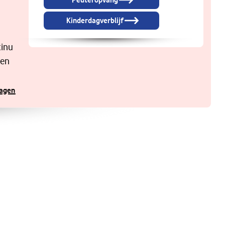
Peuteropvang
Kinderdagverblijf
tinu
 en
ragen