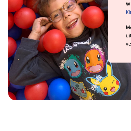
Wi
Ki
Me
ui
ve