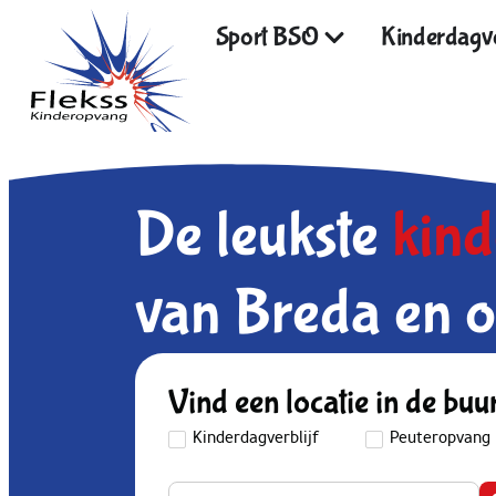
Sport BSO
Kinderdagve
De leukste
kin
van Breda en o
Vind een locatie in de buu
Kinderdagverblijf
Peuteropvang