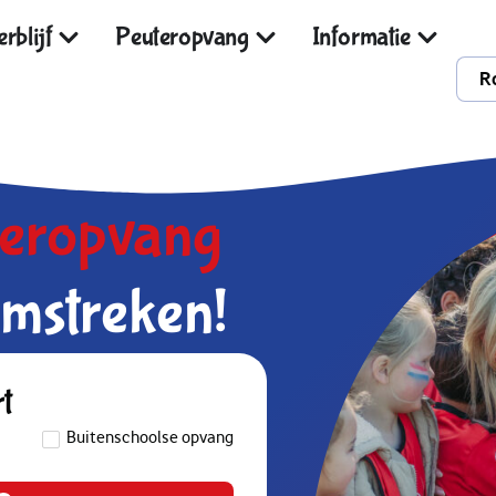
rblijf
Peuteropvang
Informatie
R
deropvang
mstreken!
rt
Buitenschoolse opvang