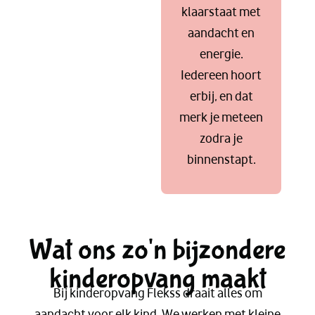
klaarstaat met
aandacht en
energie.
Iedereen hoort
erbij, en dat
merk je meteen
zodra je
binnenstapt.
Wat ons zo'n bijzondere
kinderopvang maakt
Bij kinderopvang Flekss draait alles om
aandacht voor elk kind. We werken met kleine