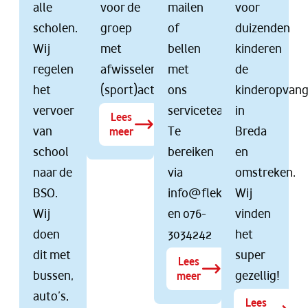
alle
voor de
mailen
voor
scholen.
groep
of
duizenden
Wij
met
bellen
kinderen
regelen
afwisselende
met
de
het
(sport)activiteiten.
ons
kinderopvan
vervoer
serviceteam.
in
Lees
van
Te
Breda
meer
school
bereiken
en
naar de
via
omstreken.
BSO.
info@flekss.nl
Wij
Wij
en 076-
vinden
doen
3034242
het
dit met
super
Lees
bussen,
gezellig!
meer
auto’s,
Lees