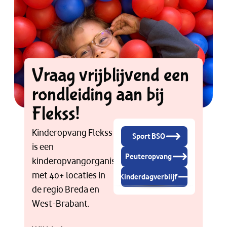
Vraag vrijblijvend een
rondleiding aan bij
Flekss!
Kinderopvang Flekss
Sport BSO
is een
Peuteropvang
kinderopvangorganisatie
met 40+ locaties in
Kinderdagverblijf
de regio Breda en
West-Brabant.