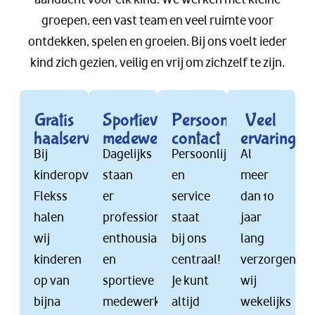
groepen, een vast team en veel ruimte voor
ontdekken, spelen en groeien. Bij ons voelt ieder
kind zich gezien, veilig en vrij om zichzelf te zijn.
Gratis
Sportieve
Persoonlijk
Veel
haalservice
medewerkers
contact
ervaring
Bij
Dagelijks
Persoonlijkheid
Al
kinderopvang
staan
en
meer
Flekss
er
service
dan 10
halen
professionele,
staat
jaar
wij
enthousiaste
bij ons
lang
kinderen
en
centraal!
verzorgen
op van
sportieve
Je kunt
wij
bijna
medewerkers
altijd
wekelijks