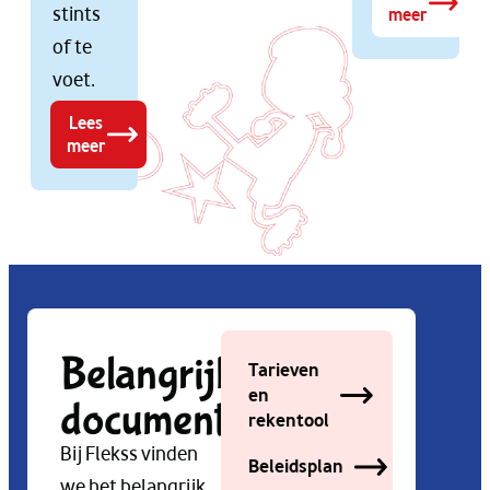
stints
meer
of te
voet.
Lees
meer
Belangrijke
Tarieven
en
documenten
rekentool
Bij Flekss vinden
Beleidsplan
we het belangrijk