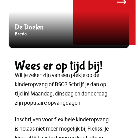
De Doelen
Breda
B
Wees er op tijd bij!
Wil je zeker zijn van een plekje op de
kinderopvang of BSO? Schrijf je dan op
tijd in! Maandag, dinsdag en donderdag
zijn populaire opvangdagen.
Inschrijven voor flexibele kinderopvang
is helaas niet meer mogelijk bij Flekss. Je
kiest altijd vaste dagen en kunt alleen