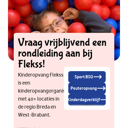
Vraag vrijblijvend een
rondleiding aan bij
Flekss!
Kinderopvang Flekss
Sport BSO
is een
Peuteropvang
kinderopvangorganisatie
met 40+ locaties in
Kinderdagverblijf
de regio Breda en
West-Brabant.