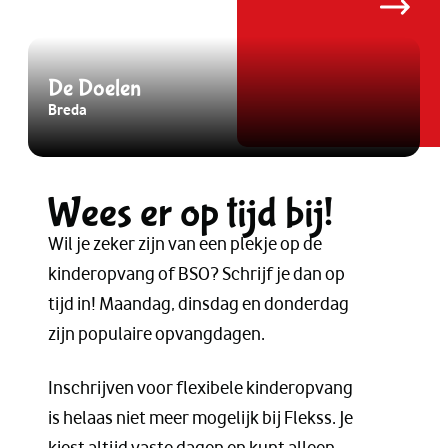
De Doelen
Breda
B
Wees er op tijd bij!
Wil je zeker zijn van een plekje op de
kinderopvang of BSO? Schrijf je dan op
tijd in! Maandag, dinsdag en donderdag
zijn populaire opvangdagen.
Inschrijven voor flexibele kinderopvang
is helaas niet meer mogelijk bij Flekss. Je
kiest altijd vaste dagen en kunt alleen