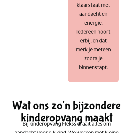
klaarstaat met
aandacht en
energie.
Iedereen hoort
erbij, en dat
merk je meteen
zodra je
binnenstapt.
Wat ons zo'n bijzondere
kinderopvang maakt
Bij kinderopvang Flekss draait alles om
aandacht voor elk kind. We werken met kleine