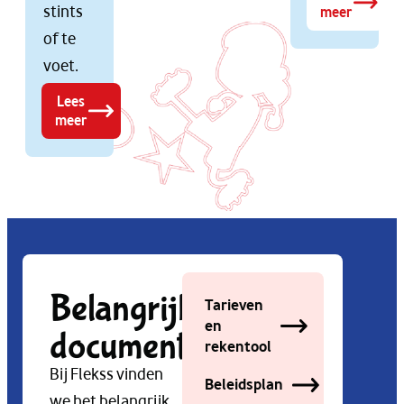
stints
meer
of te
voet.
Lees
meer
Belangrijke
Tarieven
en
documenten
rekentool
Bij Flekss vinden
Beleidsplan
we het belangrijk