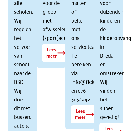
alle
voor de
mailen
voor
scholen.
groep
of
duizenden
Wij
met
bellen
kinderen
regelen
afwisselende
met
de
het
(sport)activiteiten.
ons
kinderopvan
vervoer
serviceteam.
in
Lees
van
Te
Breda
meer
school
bereiken
en
naar de
via
omstreken.
BSO.
info@flekss.nl
Wij
Wij
en 076-
vinden
doen
3034242
het
dit met
super
Lees
bussen,
gezellig!
meer
auto’s,
Lees