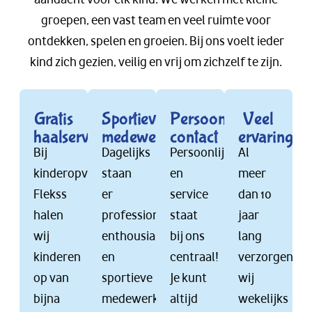
groepen, een vast team en veel ruimte voor
ontdekken, spelen en groeien. Bij ons voelt ieder
kind zich gezien, veilig en vrij om zichzelf te zijn.
Gratis
Sportieve
Persoonlijk
Veel
haalservice
medewerkers
contact
ervaring
Bij
Dagelijks
Persoonlijkheid
Al
kinderopvang
staan
en
meer
Flekss
er
service
dan 10
halen
professionele,
staat
jaar
wij
enthousiaste
bij ons
lang
kinderen
en
centraal!
verzorgen
op van
sportieve
Je kunt
wij
bijna
medewerkers
altijd
wekelijks