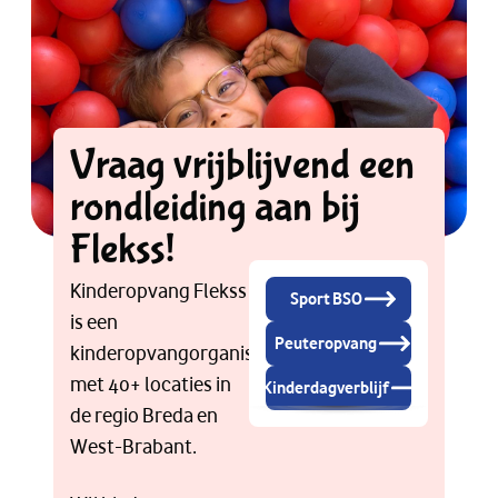
Vraag vrijblijvend een
rondleiding aan bij
Flekss!
Kinderopvang Flekss
Sport BSO
is een
Peuteropvang
kinderopvangorganisatie
met 40+ locaties in
Kinderdagverblijf
de regio Breda en
West-Brabant.