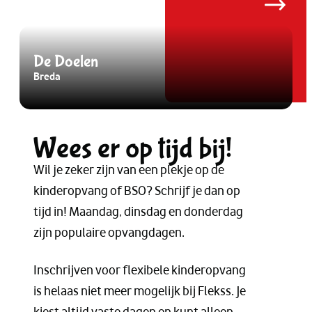
De Doelen
Breda
B
Wees er op tijd bij!
Wil je zeker zijn van een plekje op de
kinderopvang of BSO? Schrijf je dan op
tijd in! Maandag, dinsdag en donderdag
zijn populaire opvangdagen.
Inschrijven voor flexibele kinderopvang
is helaas niet meer mogelijk bij Flekss. Je
kiest altijd vaste dagen en kunt alleen