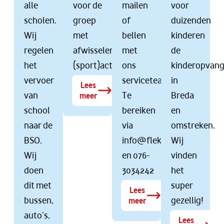
alle
voor de
mailen
voor
scholen.
groep
of
duizenden
Wij
met
bellen
kinderen
regelen
afwisselende
met
de
het
(sport)activiteiten.
ons
kinderopvan
vervoer
serviceteam.
in
Lees
van
Te
Breda
meer
school
bereiken
en
naar de
via
omstreken.
BSO.
info@flekss.nl
Wij
Wij
en 076-
vinden
doen
3034242
het
dit met
super
Lees
bussen,
gezellig!
meer
auto’s,
Lees