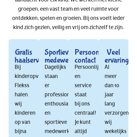
groepen, een vast team en veel ruimte voor
ontdekken, spelen en groeien. Bij ons voelt ieder
kind zich gezien, veilig en vrij om zichzelf te zijn.
Gratis
Sportieve
Persoonlijk
Veel
haalservice
medewerkers
contact
ervaring
Bij
Dagelijks
Persoonlijkheid
Al
kinderopvang
staan
en
meer
Flekss
er
service
dan 10
halen
professionele,
staat
jaar
wij
enthousiaste
bij ons
lang
kinderen
en
centraal!
verzorgen
op van
sportieve
Je kunt
wij
bijna
medewerkers
altijd
wekelijks