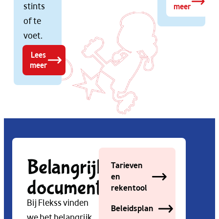
stints
meer
of te
voet.
Lees
meer
Belangrijke
Tarieven
en
documenten
rekentool
Bij Flekss vinden
Beleidsplan
we het belangrijk