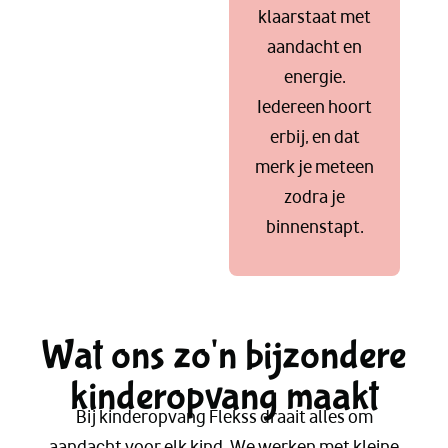
klaarstaat met
aandacht en
energie.
Iedereen hoort
erbij, en dat
merk je meteen
zodra je
binnenstapt.
Wat ons zo'n bijzondere
kinderopvang maakt
Bij kinderopvang Flekss draait alles om
aandacht voor elk kind. We werken met kleine